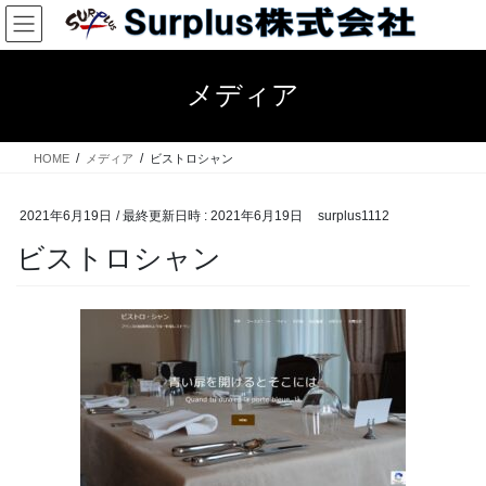
コ
ナ
ン
ビ
テ
ゲ
ン
ー
メディア
ツ
シ
へ
ョ
ス
ン
HOME
メディア
ビストロシャン
キ
に
ッ
移
プ
動
2021年6月19日
/ 最終更新日時 :
2021年6月19日
surplus1112
ビストロシャン