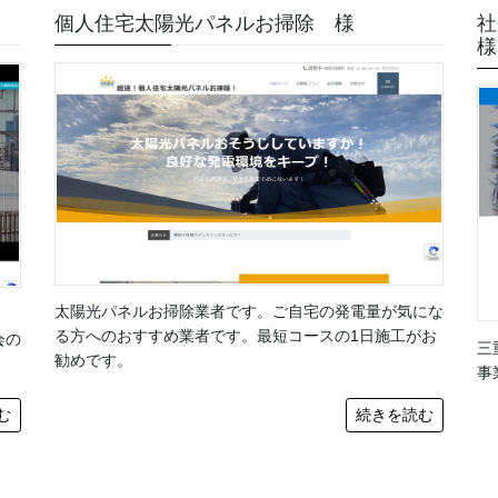
個人住宅太陽光パネルお掃除 様
社
様
太陽光パネルお掃除業者です。ご自宅の発電量が気にな
る方へのおすすめ業者です。最短コースの1日施工がお
会の
三
勧めです。
事
む
続きを読む