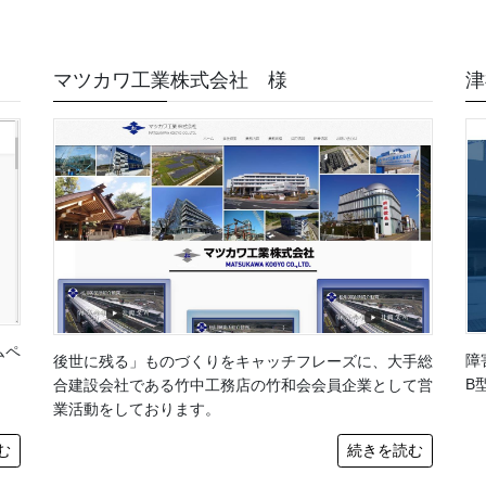
マツカワ工業株式会社 様
津
ムペ
障
後世に残る」ものづくりをキャッチフレーズに、大手総
B
合建設会社である竹中工務店の竹和会会員企業として営
業活動をしております。
む
続きを読む