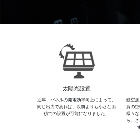
太陽光設置
近年、パネルの発電効率向上によって、
航空測
同じ出力であれば、以前よりも小さな面
資の空
積での設置が可能になりました。
様々な
ら、さ