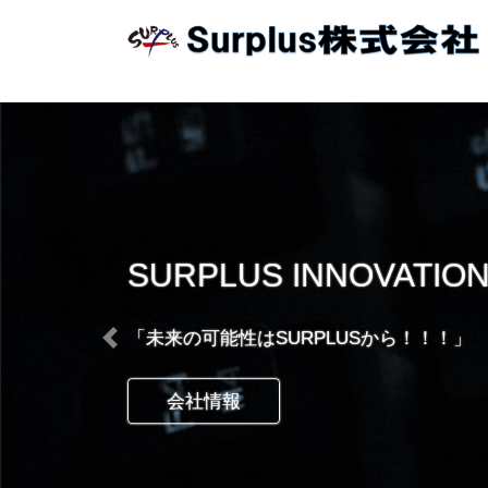
コ
ナ
ン
ビ
テ
ゲ
ン
ー
ツ
シ
へ
ョ
ス
ン
キ
に
ッ
移
プ
動
SURPLUS INNOVATIO
「未来の可能性はSURPLUSから！！！」
Previous
会社情報