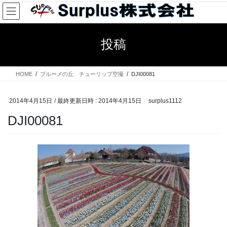
コ
ナ
ン
ビ
テ
ゲ
ン
ー
投稿
ツ
シ
へ
ョ
ス
ン
HOME
ブルーメの丘 チューリップ空撮
DJI00081
キ
に
ッ
移
プ
動
2014年4月15日
/ 最終更新日時 :
2014年4月15日
surplus1112
DJI00081