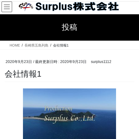
コ
ナ
ン
ビ
テ
ゲ
ン
ー
投稿
ツ
シ
へ
ョ
ス
ン
HOME
長崎県五島列島
会社情報1
キ
に
ッ
移
プ
動
2020年9月23日
/ 最終更新日時 :
2020年9月23日
surplus1112
会社情報1