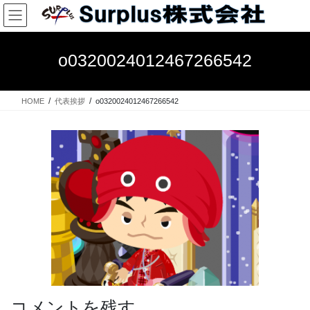
コ
ナ
ン
ビ
テ
ゲ
ン
ー
o0320024012467266542
ツ
シ
へ
ョ
ス
ン
HOME
代表挨拶
o0320024012467266542
キ
に
ッ
移
プ
動
コメントを残す