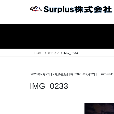
コ
ナ
ン
ビ
テ
ゲ
ン
ー
ツ
シ
へ
ョ
ス
ン
キ
に
ッ
移
HOME
メディア
IMG_0233
プ
動
2020年9月22日
/ 最終更新日時 :
2020年9月22日
surplus1
IMG_0233