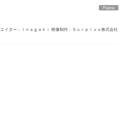
Platine
ｅ 映像クリエイター：Ｉｎａｇａｋｉ 映像制作：Ｓｕｒｐｌｕｓ株式会社