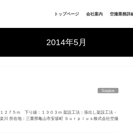
トップページ
会社案内
空撮業務詳
2014年5月
Surplus
：１２７５ｍ 下り線：１３０３ｍ 架設工法：張出し架設工法・
安楽川 所在地：三重県亀山市安坂町 Ｓｕｒｐｌｕｓ株式会社空撮