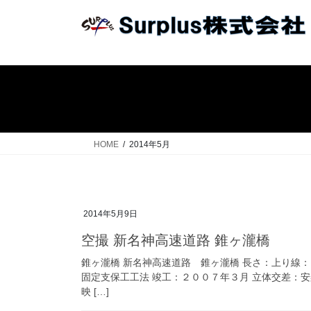
コ
ナ
ン
ビ
テ
ゲ
ン
ー
ツ
シ
へ
ョ
ス
ン
キ
に
ッ
移
HOME
2014年5月
プ
動
2014年5月9日
空撮 新名神高速道路 錐ヶ瀧橋
錐ヶ瀧橋 新名神高速道路 錐ヶ瀧橋 長さ：上り線
固定支保工工法 竣工：２００７年３月 立体交差：
映 […]