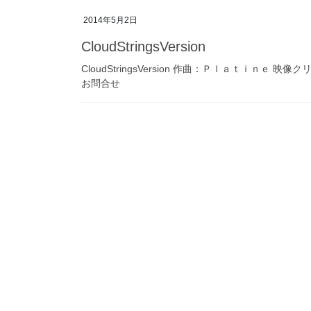
2014年5月2日
CloudStringsVersion
CloudStringsVersion 作曲：Ｐｌａｔｉｎ
お問合せ